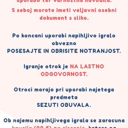
S seboj morate imeti veljavni osebni
dokument s sliko.
Po koncani uporabi napihljivo igralo
obvezno
POSESAJTE IN OBRISITE NOTRANJOST.
Igranje otrok je
NA LASTNO
ODGOVORNOST.
Otroci morajo pri uporabi najetega
predmeta
SEZUTI OBUVALA.
Ob najemu napihljivega igrala se zaracuna
kavcija (20 €) za ciscenje
, katero pa