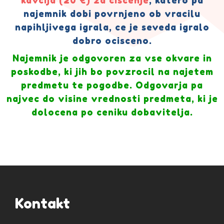
najemnik dobi povrnjeno ob vracilu
napihljivega igrala, ce je seveda igralo
dobro ocisceno.
Najemnik je odgovoren za vse okvare in
poskodbe, ki jih bo povzrocil na najetem
predmetu te pogodbe. Odgovarja pa
najvec do visine vrednosti predmeta, ki je
dolocena po ceniku dobavitelja.
Kontakt