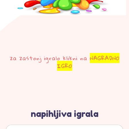
za zastonj igralo klikni na
NAGRADNO
IGRO
napihljiva igrala